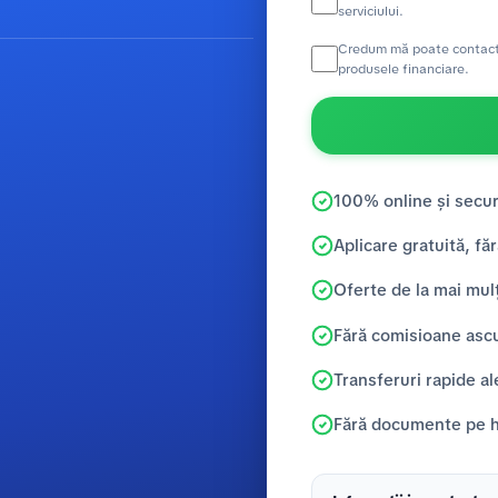
serviciului.
Credum mă poate contacta 
produsele financiare.
100% online și secur
Aplicare gratuită, făr
Oferte de la mai mulț
Fără comisioane asc
Transferuri rapide al
Fără documente pe hâ