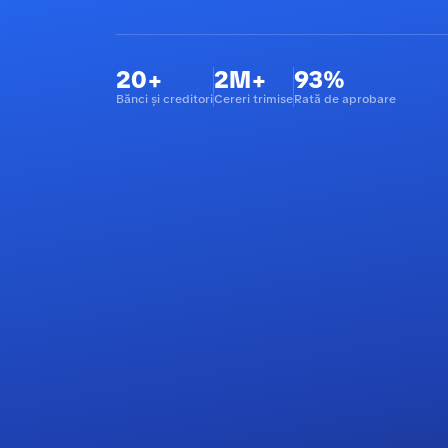
20+
2M+
93%
Bănci și creditori
Cereri trimise
Rată de aprobare