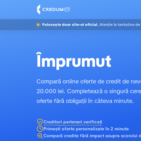
Folosește doar site-ul oficial.
Atenție la tentative de
Împrumut
Compară online oferte de credit de nev
20.000 lei. Completează o singură cerer
oferte fără obligații în câteva minute.
Creditori parteneri verificați
Primești oferte personalizate în 2 minute
Compară credite fără impact asupra scorului d