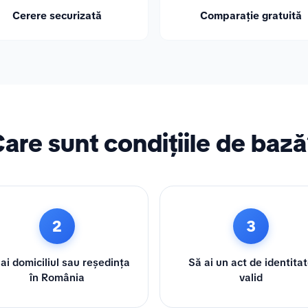
Cerere securizată
Comparație gratuită
are sunt condițiile de baz
2
3
ai domiciliul sau reședința
Să ai un act de identita
în România
valid