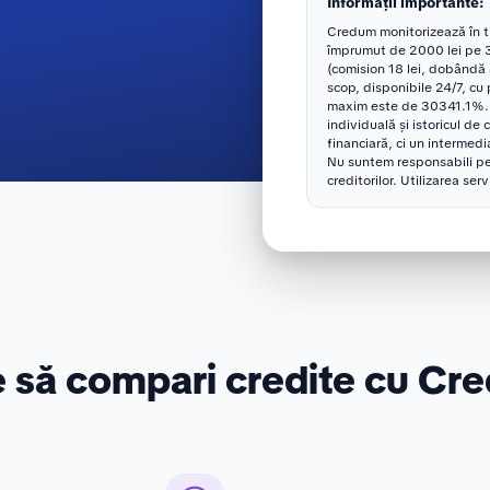
Informații importante:
Credum monitorizează în tim
împrumut de 2000 lei pe 3
(comision 18 lei, dobândă
scop, disponibile 24/7, cu 
maxim este de 30341.1%. R
individuală și istoricul de 
financiară, ci un intermedia
Nu suntem responsabili pe
creditorilor. Utilizarea ser
e să compari credite cu Cr