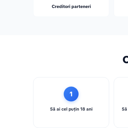
Creditori parteneri
C
1
Să ai cel puțin 18 ani
Să 