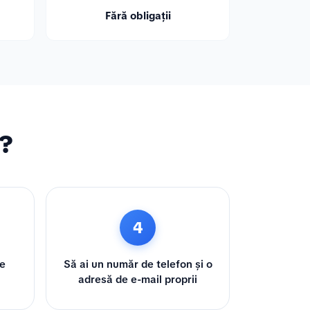
Fără obligații
ă?
4
te
Să ai un număr de telefon și o
adresă de e-mail proprii