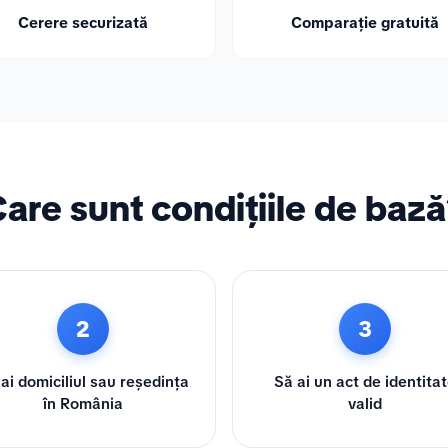
Cerere securizată
Comparație gratuită
are sunt condițiile de baz
2
3
ai domiciliul sau reședința
Să ai un act de identita
în România
valid