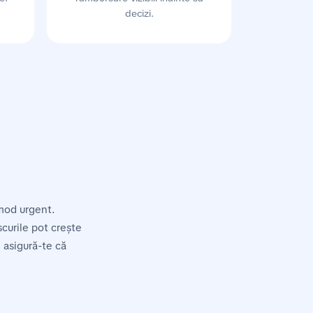
decizi.
 mod urgent.
scurile pot crește
 asigură-te că