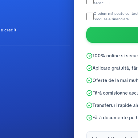
serviciului.
Credum mă poate contacta 
produsele financiare.
e credit
100% online și secur
Aplicare gratuită, făr
Oferte de la mai mulț
Fără comisioane asc
Transferuri rapide al
Fără documente pe hâ