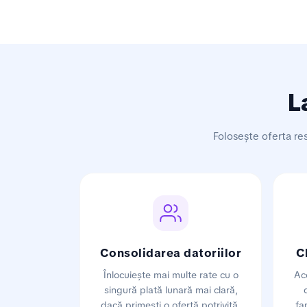
L
Folosește oferta res
Consolidarea datoriilor
C
Înlocuiește mai multe rate cu o
Ac
singură plată lunară mai clară,
dacă primești o ofertă potrivită.
fa