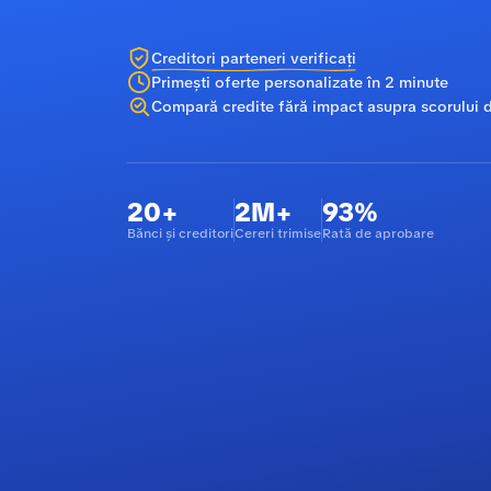
Creditori parteneri verificați
Primești oferte personalizate în 2 minute
Compară credite fără impact asupra scorului d
20+
2M+
93%
Bănci și creditori
Cereri trimise
Rată de aprobare