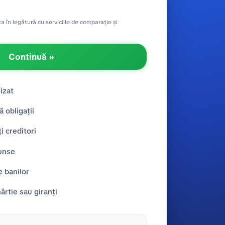
în legătură cu serviciile de comparație și
Continuă »
izat
ă obligații
i creditori
unse
e banilor
rtie sau giranți