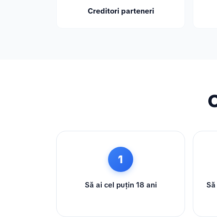
Creditori parteneri
C
1
Să ai cel puțin 18 ani
Să 