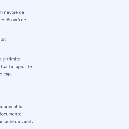
 fi nevoie de
desfășoară de
edit
 și trimite
 foarte rapid. Te
de cap.
 împrumut le
n documente
eri acte de venit,