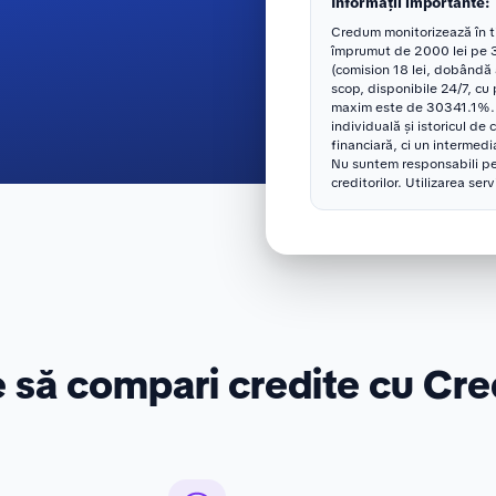
Informații importante:
Credum monitorizează în tim
împrumut de 2000 lei pe 3
(comision 18 lei, dobândă
scop, disponibile 24/7, cu 
maxim este de 30341.1%. R
individuală și istoricul de 
financiară, ci un intermedia
Nu suntem responsabili pe
creditorilor. Utilizarea ser
e să compari credite cu Cr