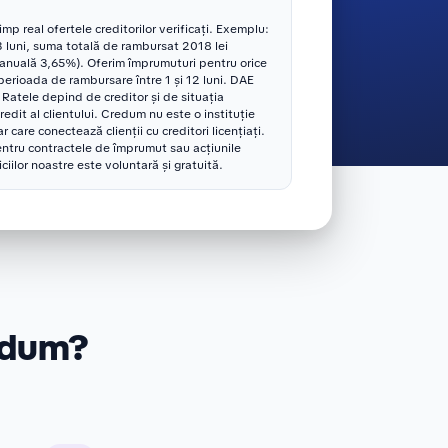
p real ofertele creditorilor verificați. Exemplu:
 luni, suma totală de rambursat 2018 lei
 anuală 3,65%). Oferim împrumuturi pentru orice
perioada de rambursare între 1 și 12 luni. DAE
atele depind de creditor și de situația
credit al clientului. Credum nu este o instituție
r care conectează clienții cu creditori licențiați.
ntru contractele de împrumut sau acțiunile
viciilor noastre este voluntară și gratuită.
edum?