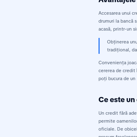
Accesarea unui c
drumuri la bancă 
acasă, printr-un s
Obținerea unui
tradițional, d
Conveniența joacă 
cererea de credit 
poți bucura de un 
Ce este un 
Un credit fără ade
permite oamenilor
oficiale. De obicei
precum freelanceri