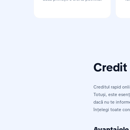
Credit 
Creditul rapid onl
Totuși, este esenț
dacă nu te inform
înțelegi toate cond
Avantajele 