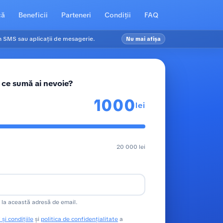
că
Beneficii
Parteneri
Condiții
FAQ
in SMS sau aplicații de mesagerie.
Nu mai afișa
 ce sumă ai nevoie?
lei
20 000 lei
 la această adresă de email.
 și condițiile
și
politica de confidențialitate
a