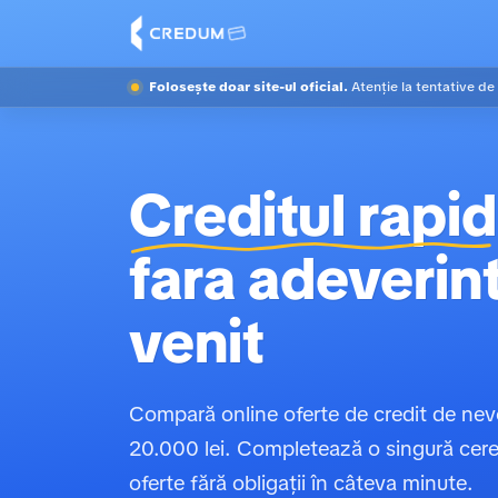
Folosește doar site-ul oficial.
Atenție la tentative de
Creditul rapid
fara adeverin
venit
Compară online oferte de credit de nev
20.000 lei. Completează o singură cerer
oferte fără obligații în câteva minute.