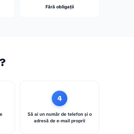
Fără obligații
ă?
4
te
Să ai un număr de telefon și o
adresă de e-mail proprii