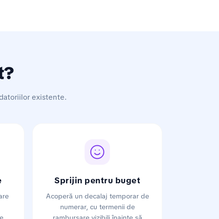
t?
datoriilor existente.
e
Sprijin pentru buget
are
Acoperă un decalaj temporar de
numerar, cu termenii de
e.
rambursare vizibili înainte să