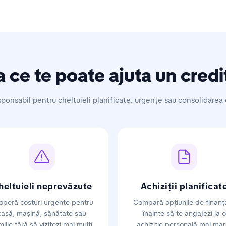
a ce te poate ajuta un credi
ponsabil pentru cheltuieli planificate, urgențe sau consolidarea 
heltuieli neprevăzute
Achiziții planificat
operă costuri urgente pentru
Compară opțiunile de finanț
casă, mașină, sănătate sau
înainte să te angajezi la o
milie fără să vizitezi mai mulți
achiziție personală mai mar