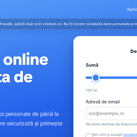
Apli
 fraudă: aplică doar prin credum.ro. Nu îți cerem niciodată date personale pr
De
online
Sumă
ta de
100 lei
Adresă de email
oi personale de până la
e securizată și primește
Vei primi ofertele de împrumut
Am citit și accept
termenii