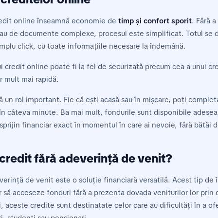
redit online înseamnă economie de
timp și confort sporit
. Fără a
sau de documente complexe, procesul este simplificat. Totul se 
implu click, cu toate informațiile necesare la îndemână.
 credit online poate fi la fel de securizată precum cea a unui cr
ar mult mai rapidă.
un rol important. Fie că ești acasă sau în mișcare, poți completa
în câteva minute. Ba mai mult, fondurile sunt disponibile adesea
sprijin financiar exact în momentul în care ai nevoie, fără bătăi 
credit fără adeverință de venit?
verință de venit este o soluție financiară versatilă. Acest tip de
 să acceseze fonduri fără a prezenta dovada veniturilor lor pri
, aceste credite sunt destinatate celor care au dificultăți în a of
, studenți sau pensionari.