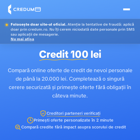
Folosește doar site-ul oficial.
Atenție la tentative de fraudă: aplică
doar prin credum.ro. Nu îți cerem niciodată date personale prin SMS
sau aplicații de mesagerie.
Nu mai afișa
Credit 100
lei
Compară online oferte de credit de nevoi personale
de până la 20.000 lei. Completează o singură
cerere securizată și primește oferte fără obligații în
câteva minute.
Creditori parteneri verificați
Primești oferte personalizate în 2 minute
Compară credite fără impact asupra scorului de credit