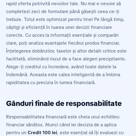
rapid oferta potrivită nevoilor tale. Nu mai e nevoie să
completezi zeci de formulare până găsești ceea ce-ți
trebuie. Totul este optimizat pentru tine! Pe lângă timp,
câștigi și eficiență în luarea unei decizii financiare
corecte. Cu acces la informații esențiale și comparări
clare, poți analiza avantajele fiecărui produs financiar.
Înțelegerea dobânzilor, taxelor și altor detalii critice este
facilitată, eliminând riscul de a face alegeri precipitante.
Alege-ți creditul cu încredere, având toate datele la
îndemână. Aceasta este calea inteligentă de a îmbina
rapiditatea cu precizia în lumea financiară.
Gânduri finale de responsabilitate
Responsabilitatea financiară este cheia unui echilibru
financiar sănătos. Atunci când iei decizia de a aplica
pentru un
Credit 100 lei
, este esențial să îți evaluezi cu