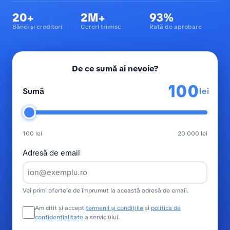
20+
2M+
93%
Bănci și creditori
Cereri trimise
Rată de aprobare
De ce sumă ai nevoie?
lei
Sumă
100 lei
20 000 lei
Adresă de email
Vei primi ofertele de împrumut la această adresă de email.
Am citit și accept
termenii și condițiile
și
politica de
confidențialitate
a serviciului.