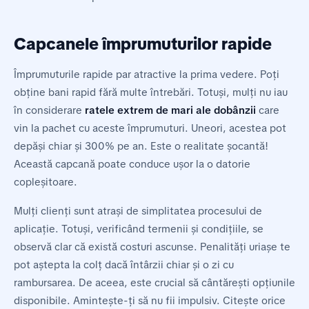
Capcanele împrumuturilor rapide
Împrumuturile rapide par atractive la prima vedere. Poți
obține bani rapid fără multe întrebări. Totuși, mulți nu iau
în considerare
ratele extrem de mari ale dobânzii
care
vin la pachet cu aceste împrumuturi. Uneori, acestea pot
depăși chiar și 300% pe an. Este o realitate șocantă!
Această capcană poate conduce ușor la o datorie
copleșitoare.
Mulți clienți sunt atrași de simplitatea procesului de
aplicație. Totuși, verificând termenii și condițiile, se
observă clar că există costuri ascunse. Penalități uriașe te
pot aștepta la colț dacă întârzii chiar și o zi cu
rambursarea. De aceea, este crucial să cântărești opțiunile
disponibile. Amintește-ți să nu fii impulsiv. Citește orice