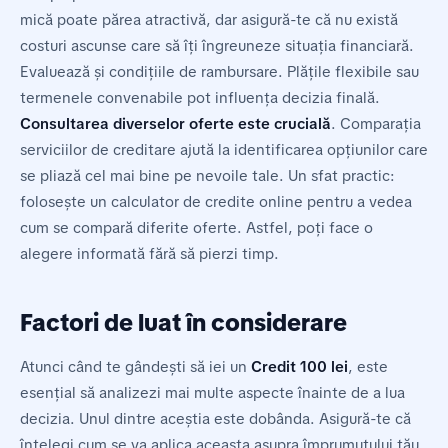
mică poate părea atractivă, dar asigură-te că nu există
costuri ascunse care să îți îngreuneze situația financiară.
Evaluează și condițiile de rambursare. Plățile flexibile sau
termenele convenabile pot influența decizia finală.
Consultarea diverselor oferte este crucială
. Comparația
serviciilor de creditare ajută la identificarea opțiunilor care
se pliază cel mai bine pe nevoile tale. Un sfat practic:
folosește un calculator de credite online pentru a vedea
cum se compară diferite oferte. Astfel, poți face o
alegere informată fără să pierzi timp.
Factori de luat în considerare
Atunci când te gândești să iei un
Credit 100 lei
, este
esențial să analizezi mai multe aspecte înainte de a lua
decizia. Unul dintre aceștia este dobânda. Asigură-te că
înțelegi cum se va aplica aceasta asupra împrumutului tău.